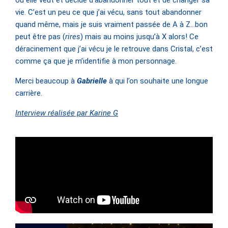
où elle veut et décide d’abandonner tout et de changer sa
vie. C’est un peu ce que j’ai vécu, sans tout abandonner
quand même, mais je suis vraiment passée de A à Z…bon
peut être pas (
rires
) mais au moins jusqu’à X alors! Ce
déracinement que j’ai vécu je le retrouve dans Cristal, c’est
comme ça que je m’identifie à mon personnage.
Merci beaucoup à
Gabrielle
à qui l’on souhaite une longue
carrière.
Interview réalisée par Karine G