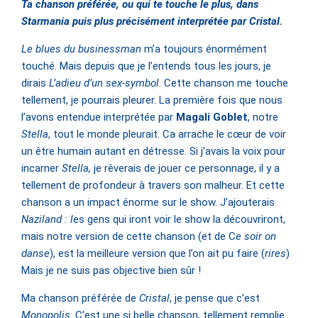
Ta chanson préférée, ou qui te touche le plus, dans
Starmania puis plus précisément interprétée par Cristal.
Le blues du businessman
m’a toujours énormément
touché. Mais depuis que je l’entends tous les jours, je
dirais
L’adieu d’un sex-symbol
. Cette chanson me touche
tellement, je pourrais pleurer. La première fois que nous
l’avons entendue interprétée par
Magali Goblet
, notre
Stella
, tout le monde pleurait. Ca arrache le cœur de voir
un être humain autant en détresse. Si j’avais la voix pour
incarner
Stella,
je rêverais de jouer ce personnage, il y a
tellement de profondeur à travers son malheur. Et cette
chanson a un impact énorme sur le show. J’ajouterais
Naziland : l
es gens qui iront voir le show la découvriront,
mais notre version de cette chanson (et de C
e soir on
danse
), est la meilleure version que l’on ait pu faire (
rires
)
Mais je ne suis pas objective bien sûr !
Ma chanson préférée de
Cristal
, je pense que c’est
Monopolis
. C’est une si belle chanson, tellement remplie