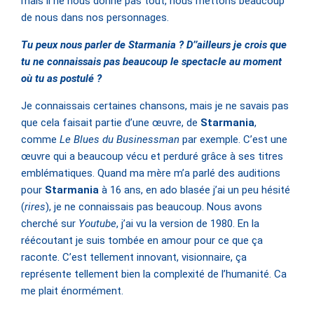
mais il ne nous donne pas tout, nous mettons beaucoup
de nous dans nos personnages.
Tu peux nous parler de Starmania ? D’’ailleurs je crois que
tu ne connaissais pas beaucoup le spectacle au moment
où tu as postulé ?
Je connaissais certaines chansons, mais je ne savais pas
que cela faisait partie d’une œuvre, de
Starmania
,
comme
Le Blues du Businessman
par exemple. C’est une
œuvre qui a beaucoup vécu et perduré grâce à ses titres
emblématiques. Quand ma mère m’a parlé des auditions
pour
Starmania
à 16 ans, en ado blasée j’ai un peu hésité
(
rires
), je ne connaissais pas beaucoup. Nous avons
cherché sur
Youtube
, j’ai vu la version de 1980. En la
réécoutant je suis tombée en amour pour ce que ça
raconte. C’est tellement innovant, visionnaire, ça
représente tellement bien la complexité de l’humanité. Ca
me plait énormément.