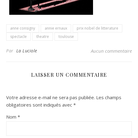
anne consigny
annie ernaux
prix nobel de litterature
spectacle
theatre
toulouse
Par
La Luciole
Aucun commentaire
LAISSER UN COMMENTAIRE
Votre adresse e-mail ne sera pas publiée.
Les champs
obligatoires sont indiqués avec
*
Nom
*