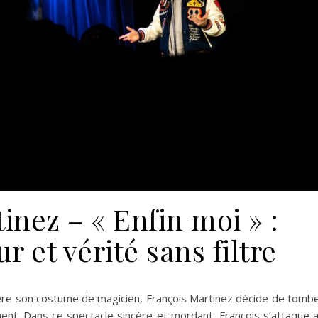
inez – « Enfin moi » :
 et vérité sans filtre
ère son costume de magicien, François Martinez décide de tomb
iment. Dans ce spectacle sincère et mordant, François s’attaque 