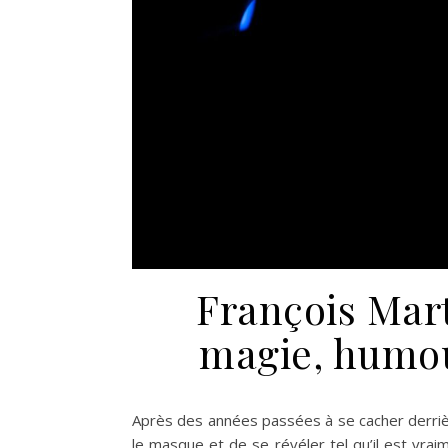
François Mart
magie, humour
Après des années passées à se cacher derri
le masque et de se révéler tel qu’il est vra