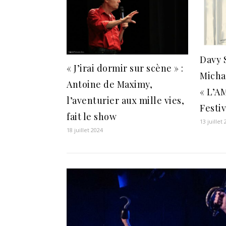
Davy 
« J’irai dormir sur scène » :
Micha
Antoine de Maximy,
« L’A
l’aventurier aux mille vies,
Festiv
fait le show
13 juillet
18 juillet 2024