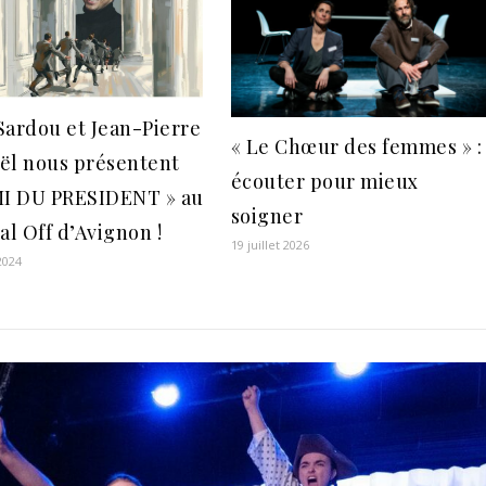
Sardou et Jean-Pierre
« Le Chœur des femmes » :
ël nous présentent
écouter pour mieux
MI DU PRESIDENT » au
soigner
al Off d’Avignon !
19 juillet 2026
 2024